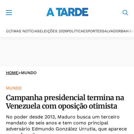
ÚLTIMAS NOTÍCIAS
ELEIÇÕES 2026
POLÍTICA
ESPORTES
SALVADOR
BAHIA
P
HOME
>
MUNDO
MUNDO
Campanha presidencial termina na
Venezuela com oposição otimista
No poder desde 2013, Maduro busca um terceiro
mandato de seis anos e tem como principal
adversário Edmundo González Urrutia, que aparece