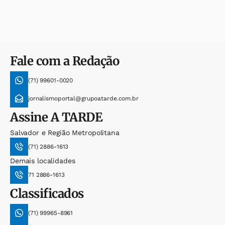
Fale com a Redação
(71) 99601-0020
jornalismoportal@grupoatarde.com.br
Assine
A TARDE
Salvador e Região Metropolitana
(71) 2886-1613
Demais localidades
71 2886-1613
Classificados
(71) 99965-8961