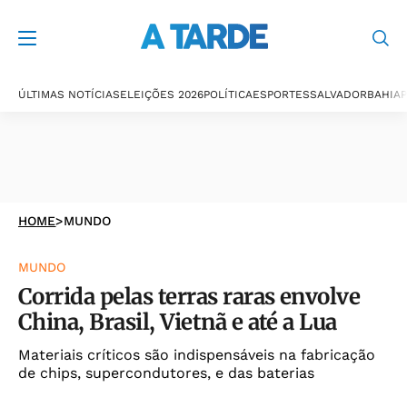
ÚLTIMAS NOTÍCIAS
ELEIÇÕES 2026
POLÍTICA
ESPORTES
SALVADOR
BAHIA
P
HOME
>
MUNDO
MUNDO
Corrida pelas terras raras envolve
China, Brasil, Vietnã e até a Lua
Materiais críticos são indispensáveis na fabricação
de chips, supercondutores, e das baterias