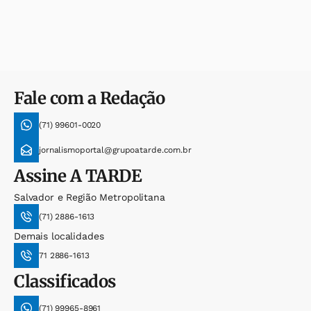
Fale com a Redação
(71) 99601-0020
jornalismoportal@grupoatarde.com.br
Assine
A TARDE
Salvador e Região Metropolitana
(71) 2886-1613
Demais localidades
71 2886-1613
Classificados
(71) 99965-8961