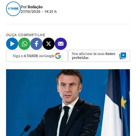
Por
Redação
27/10/2025 - 14:21 h
OUÇA
COMPARTILHE
Nos adicione às suas
fontes
Siga o
A TARDE
no Google
preferidas