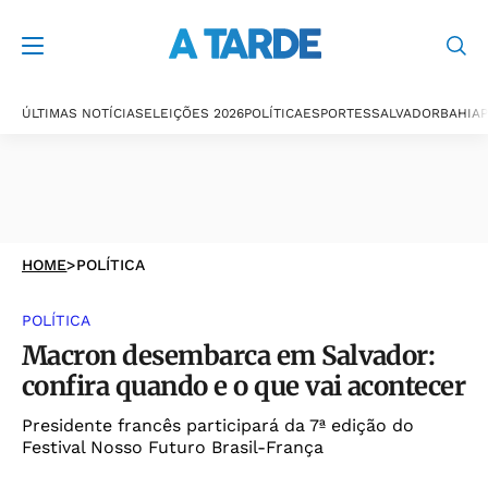
ÚLTIMAS NOTÍCIAS
ELEIÇÕES 2026
POLÍTICA
ESPORTES
SALVADOR
BAHIA
P
HOME
>
POLÍTICA
POLÍTICA
Macron desembarca em Salvador:
confira quando e o que vai acontecer
Presidente francês participará da 7ª edição do
Festival Nosso Futuro Brasil-França