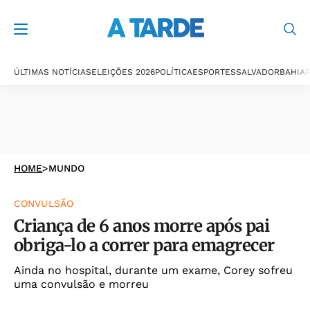
ÚLTIMAS NOTÍCIAS
ELEIÇÕES 2026
POLÍTICA
ESPORTES
SALVADOR
BAHIA
P
HOME
>
MUNDO
CONVULSÃO
Criança de 6 anos morre após pai
obriga-lo a correr para emagrecer
Ainda no hospital, durante um exame, Corey sofreu
uma convulsão e morreu