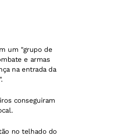
ram um "grupo de
combate e armas
nça na entrada da
.
iros conseguiram
cal.
tão no telhado do