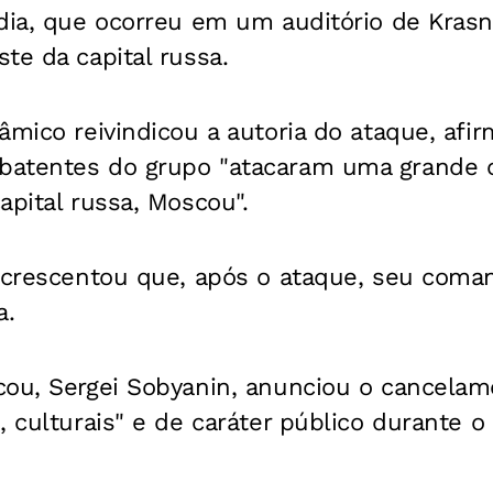
édia, que ocorreu em um auditório de Kras
te da capital russa.
âmico reivindicou a autoria do ataque, afi
atentes do grupo "atacaram uma grande co
apital russa, Moscou".
 acrescentou que, após o ataque, seu coma
a.
cou, Sergei Sobyanin, anunciou o cancelam
, culturais" e de caráter público durante 