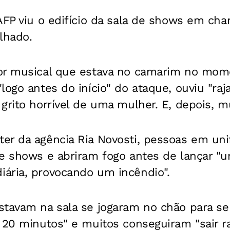
 AFP viu o edifício da sala de shows em c
lhado.
or musical que estava no camarim no mom
logo antes do início" do ataque, ouviu "raj
grito horrível de uma mulher. E, depois, mu
er da agência Ria Novosti, pessoas em uni
de shows e abriram fogo antes de lançar "
ária, provocando um incêndio".
stavam na sala se jogaram no chão para se
 20 minutos" e muitos conseguiram "sair ra