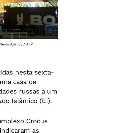
 News Agency / AFP
idas nesta sexta-
 uma casa de
idades russas a um
do Islâmico (EI).
complexo Crocus
 indicaram as