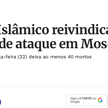
Islâmico reivindic
 de ataque em Mo
a-feira (22) deixa ao menos 40 mortos
Siga o
A TARDE
no
Google