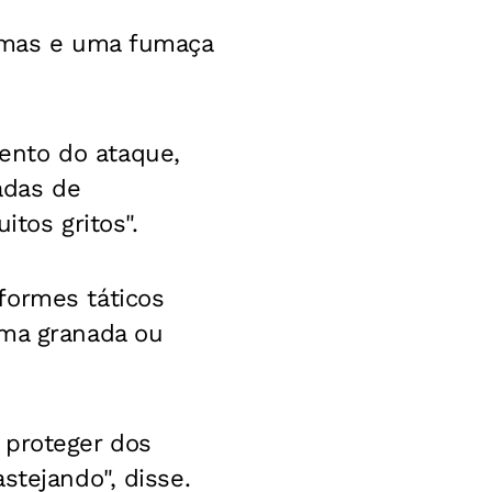
hamas e uma fumaça
ento do ataque,
adas de
itos gritos".
formes táticos
uma granada ou
 proteger dos
stejando", disse.