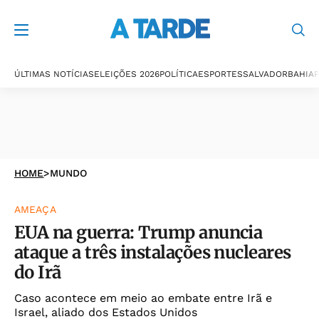
ÚLTIMAS NOTÍCIAS
ELEIÇÕES 2026
POLÍTICA
ESPORTES
SALVADOR
BAHIA
P
HOME
>
MUNDO
AMEAÇA
EUA na guerra: Trump anuncia
ataque a três instalações nucleares
do Irã
Caso acontece em meio ao embate entre Irã e
Israel, aliado dos Estados Unidos