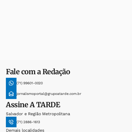
Fale com a Redação
(71) 99601-0020
jornalismoportal@grupoatarde.com.br
Assine
A TARDE
Salvador e Região Metropolitana
(71) 2886-1613
Demais localidades