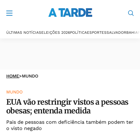
ÚLTIMAS NOTÍCIAS
ELEIÇÕES 2026
POLÍTICA
ESPORTES
SALVADOR
BAHIA
P
HOME
>
MUNDO
MUNDO
EUA vão restringir vistos a pessoas
obesas; entenda medida
Pais de pessoas com deficiência também podem ter
o visto negado