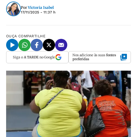
Por
Victoria Isabel
17/11/2025 - 11:37 h
OUÇA
COMPARTILHE
Nos adicione às suas
fontes
Siga o
A TARDE
no Google
preferidas