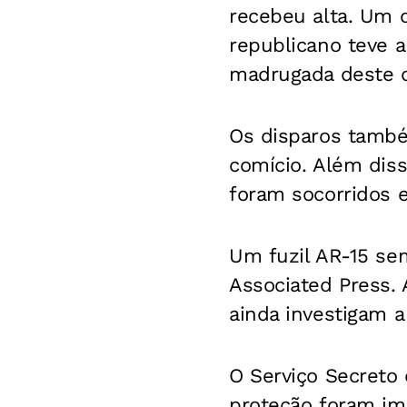
recebeu alta. Um d
republicano teve 
madrugada deste 
Os disparos tamb
comício. Além dis
foram socorridos 
Um fuzil AR-15 se
Associated Press. 
ainda investigam a
O Serviço Secreto
proteção foram im