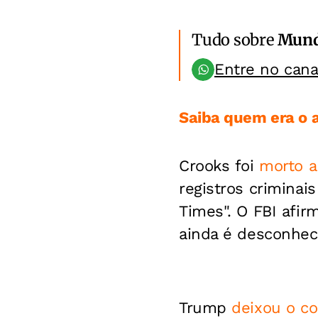
Tudo sobre
Mun
Entre no can
Saiba quem era o 
Crooks foi
morto a
registros criminai
Times". O FBI afi
ainda é desconhec
Trump
deixou o co