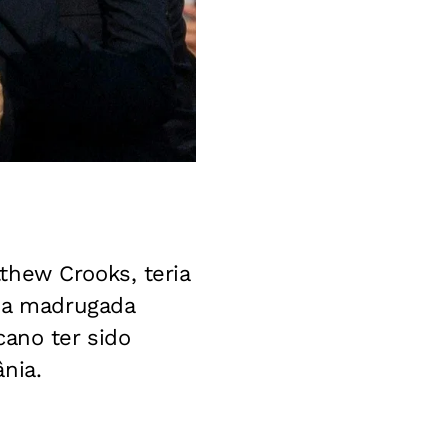
thew Crooks, teria
 na madrugada
cano ter sido
nia.