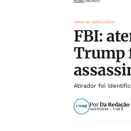
HOME
>
MUNDO
TIROS NA PENSILVÂNIA
FBI: at
Trump f
assassi
Atirador foi identi
Por
Da Redação
14/07/2024 - 7:49 h