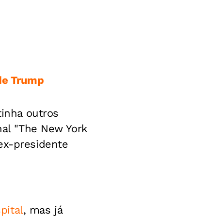
 de Trump
tinha outros
rnal "The New York
ex-presidente
pital
, mas já