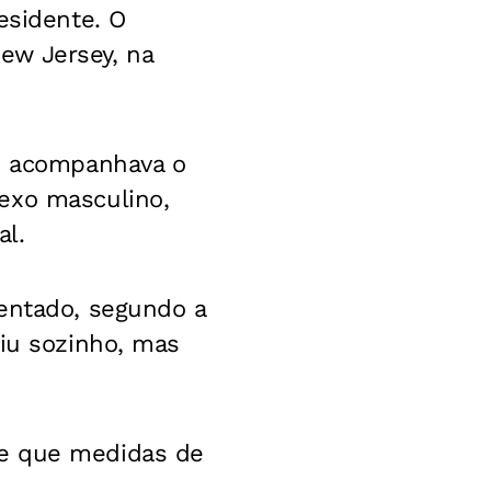
esidente. O
ew Jersey, na
 acompanhava o
exo masculino,
al.
tentado, segundo a
giu sozinho, mas
e que medidas de