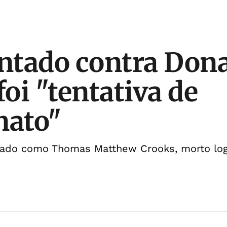
entado contra Don
oi "tentativa de
nato"
ficado como Thomas Matthew Crooks, morto lo