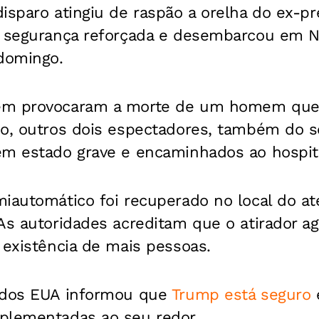
isparo atingiu de raspão a orelha do ex-pr
a segurança reforçada e desembarcou em N
domingo.
ém provocaram a morte de um homem que
so, outros dois espectadores, também do s
em estado grave e encaminhados ao hospit
miautomático foi recuperado no local do a
As autoridades acreditam que o atirador a
 existência de mais pessoas.
 dos EUA informou que
Trump está seguro
plementadas ao seu redor.