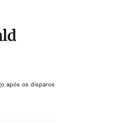
ald
go após os disparos