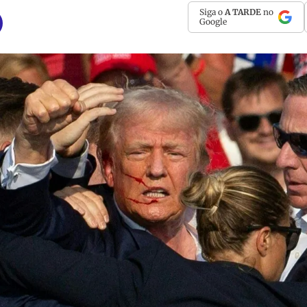
Siga o
A TARDE
no
Google