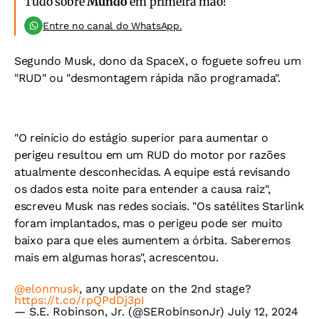
Tudo sobre
Mundo
em primeira mão!
Entre no canal do WhatsApp.
Segundo Musk, dono da SpaceX, o foguete sofreu um
"RUD" ou "desmontagem rápida não programada".
"O reinício do estágio superior para aumentar o
perigeu resultou em um RUD do motor por razões
atualmente desconhecidas. A equipe está revisando
os dados esta noite para entender a causa raiz",
escreveu Musk nas redes sociais. "Os satélites Starlink
foram implantados, mas o perigeu pode ser muito
baixo para que eles aumentem a órbita. Saberemos
mais em algumas horas", acrescentou.
@elonmusk
, any update on the 2nd stage?
https://t.co/rpQPdDj3pI
— S.E. Robinson, Jr. (@SERobinsonJr)
July 12, 2024