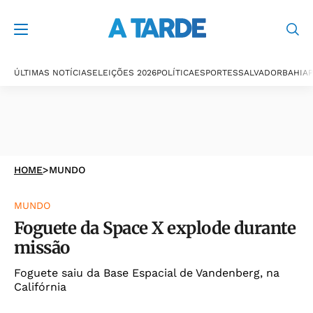
ÚLTIMAS NOTÍCIAS
ELEIÇÕES 2026
POLÍTICA
ESPORTES
SALVADOR
BAHIA
P
HOME
>
MUNDO
MUNDO
Foguete da Space X explode durante
missão
Foguete saiu da Base Espacial de Vandenberg, na
Califórnia