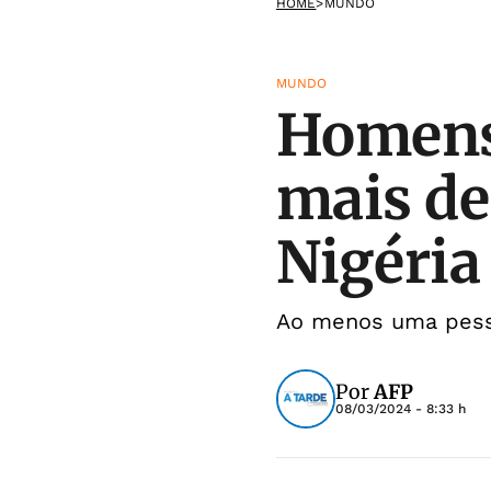
HOME
>
MUNDO
MUNDO
Homens
mais de
Nigéria
Ao menos uma pesso
Por
AFP
08/03/2024 - 8:33 h