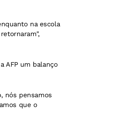
enquanto na escola
retornaram",
a AFP um balanço
o, nós pensamos
namos que o