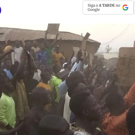
Siga o
A TARDE
no
Google