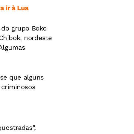
 ir à Lua
 do grupo Boko
Chibok, nordeste
 Algumas
sse que alguns
 criminosos
uestradas",