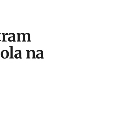
tram
ola na