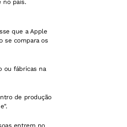
 no país.
isse que a Apple
o se compara os
 ou fábricas na
entro de produção
e".
ssoas entrem no