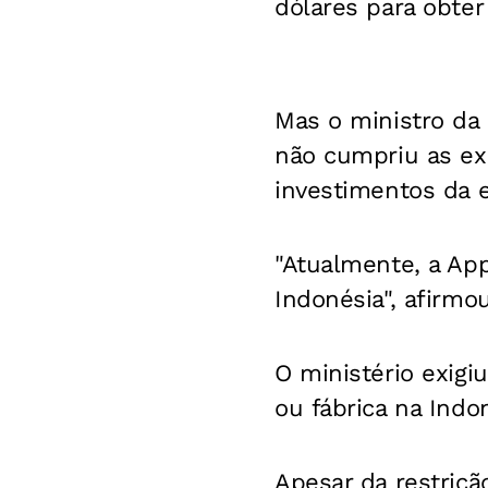
dólares para obte
Mas o ministro da
não cumpriu as ex
investimentos da 
"Atualmente, a App
Indonésia", afirm
O ministério exig
ou fábrica na Indo
Apesar da restriç