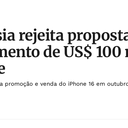
ia rejeita propost
mento de US$ 100
e
u a promoção e venda do iPhone 16 em outubr