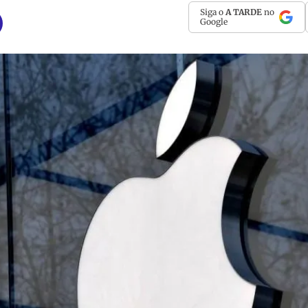
Siga o
A TARDE
no
Google