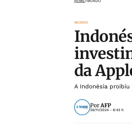
HOME
>
MUNDO
MUNDO
Indonés
investi
da Appl
A Indonésia proibi
Por
AFP
26/11/2024 - 6:43 h