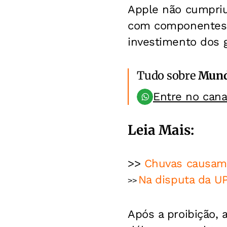
Apple não cumpriu
com componentes l
investimento dos 
Tudo sobre
Mun
Entre no can
Leia Mais:
>>
Chuvas causam 
Na disputa da UPB
>>
Após a proibição,