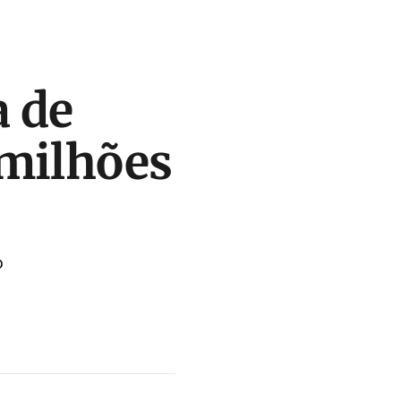
a de
 milhões
o