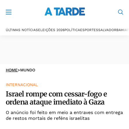
ÚLTIMAS NOTÍCIAS
ELEIÇÕES 2026
POLÍTICA
ESPORTES
SALVADOR
BAHIA
P
HOME
>
MUNDO
INTERNACIONAL
Israel rompe com cessar-fogo e
ordena ataque imediato à Gaza
O anúncio foi feito em meio a entraves com entrega
de restos mortais de reféns israelitas