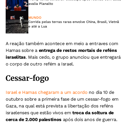
avalia Planalto
MUNDO
Corrida pelas terras raras envolve China, Brasil, Vietnã
e até a Lua
A reação também acontece em meio a entraves com
Hamas sobre a
entrega de restos mortais de reféns
israelitas
. Mais cedo, o grupo anunciou que entregará
o corpo de outro refém a Israel.
Cessar-fogo
Israel e Hamas chegaram a um acordo
no dia 10 de
outubro sobre a primeira fase de um cessar-fogo em
Gaza, na qual está prevista a libertação dos reféns
israelenses que estão vivos em
troca da soltura de
cerca de 2.000 palestinos
após dois anos de guerra.