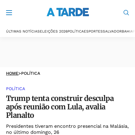
ÚLTIMAS NOTÍCIAS
ELEIÇÕES 2026
POLÍTICA
ESPORTES
SALVADOR
BAHIA
P
HOME
>
POLÍTICA
POLÍTICA
Trump tenta construir desculpa
após reunião com Lula, avalia
Planalto
Presidentes tiveram encontro presencial na Malásia,
no último domingo, 26