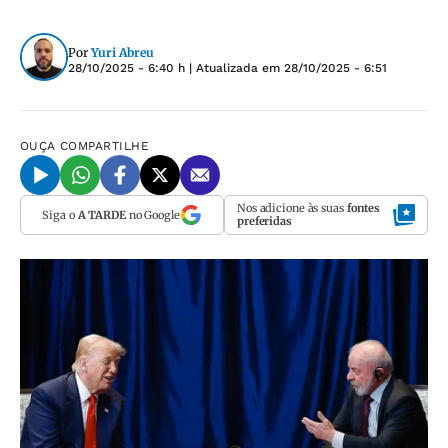
Por
Yuri Abreu
28/10/2025 - 6:40 h
| Atualizada em
28/10/2025 - 6:51
OUÇA
COMPARTILHE
Nos adicione às suas
fontes
Siga o
A TARDE
no Google
preferidas