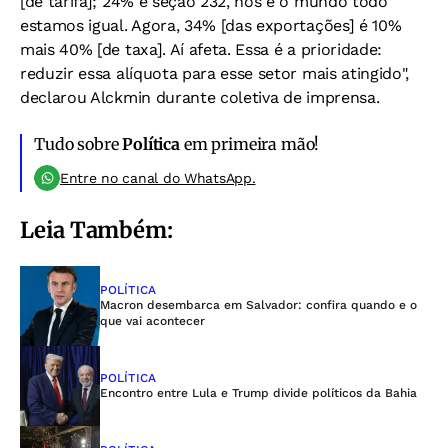
[de tarifa]; 24% é seção 232, nós e o mundo todo
estamos igual. Agora, 34% [das exportações] é 10%
mais 40% [de taxa]. Aí afeta. Essa é a prioridade:
reduzir essa alíquota para esse setor mais atingido",
declarou Alckmin durante coletiva de imprensa.
Tudo sobre
Política
em primeira mão!
Entre no canal do WhatsApp.
Leia Também:
POLÍTICA
Macron desembarca em Salvador: confira quando e o
que vai acontecer
POLÍTICA
Encontro entre Lula e Trump divide políticos da Bahia