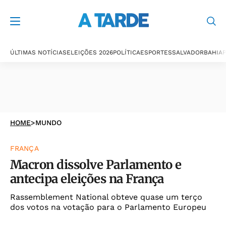
ÚLTIMAS NOTÍCIAS
ELEIÇÕES 2026
POLÍTICA
ESPORTES
SALVADOR
BAHIA
P
HOME
>
MUNDO
FRANÇA
Macron dissolve Parlamento e
antecipa eleições na França
Rassemblement National obteve quase um terço
dos votos na votação para o Parlamento Europeu