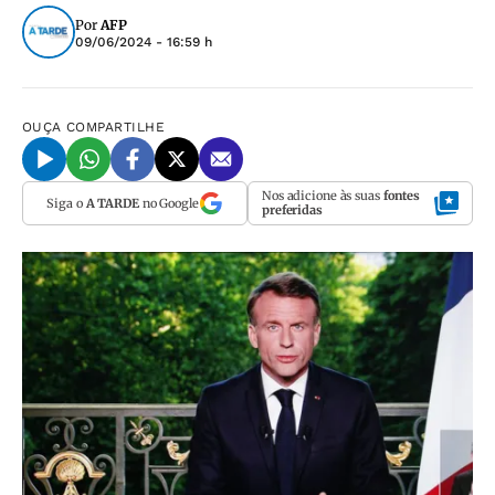
Por
AFP
09/06/2024 - 16:59 h
OUÇA
COMPARTILHE
Nos adicione às suas
fontes
Siga o
A TARDE
no Google
preferidas