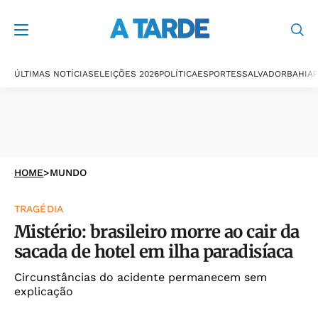
ÚLTIMAS NOTÍCIAS
ELEIÇÕES 2026
POLÍTICA
ESPORTES
SALVADOR
BAHIA
P
HOME
>
MUNDO
TRAGÉDIA
Mistério: brasileiro morre ao cair da
sacada de hotel em ilha paradisíaca
Circunstâncias do acidente permanecem sem
explicação