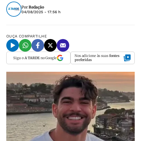
Por
Redação
04/08/2025 - 17:56 h
OUÇA
COMPARTILHE
Nos adicione às suas
fontes
Siga o
A TARDE
no Google
preferidas