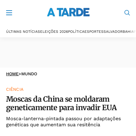
ÚLTIMAS NOTÍCIAS
ELEIÇÕES 2026
POLÍTICA
ESPORTES
SALVADOR
BAHIA
P
HOME
>
MUNDO
CIÊNCIA
Moscas da China se moldaram
geneticamente para invadir EUA
Mosca-lanterna-pintada passou por adaptações
genéticas que aumentam sua resitência