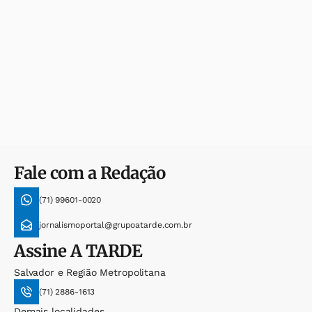
Fale com a Redação
(71) 99601-0020
jornalismoportal@grupoatarde.com.br
Assine
A TARDE
Salvador e Região Metropolitana
(71) 2886-1613
Demais localidades