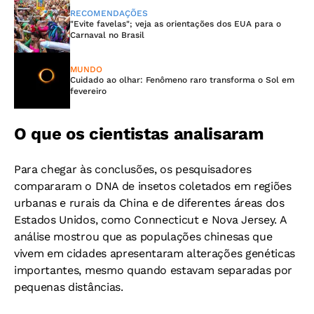
RECOMENDAÇÕES
"Evite favelas"; veja as orientações dos EUA para o
Carnaval no Brasil
MUNDO
Cuidado ao olhar: Fenômeno raro transforma o Sol em
fevereiro
O que os cientistas analisaram
Para chegar às conclusões, os pesquisadores
compararam o DNA de insetos coletados em regiões
urbanas e rurais da China e de diferentes áreas dos
Estados Unidos, como Connecticut e Nova Jersey. A
análise mostrou que as populações chinesas que
vivem em cidades apresentaram alterações genéticas
importantes, mesmo quando estavam separadas por
pequenas distâncias.