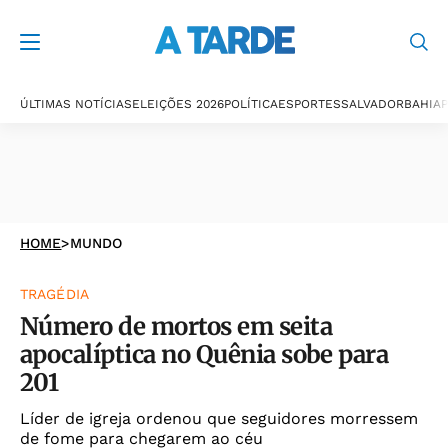
ÚLTIMAS NOTÍCIAS
ELEIÇÕES 2026
POLÍTICA
ESPORTES
SALVADOR
BAHIA
P
HOME
>
MUNDO
TRAGÉDIA
Número de mortos em seita
apocalíptica no Quênia sobe para
201
Líder de igreja ordenou que seguidores morressem
de fome para chegarem ao céu