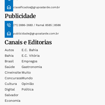
classificados@grupoatarde.com.br
Publicidade
(71) 2886-2683 / Ramal 8585 | 8586
publicidade@grupoatarde.com.br
Canais e Editorias
Autos
E.c. Bahia
Bahia
E.c. Vitória
Brasil
Empregos
Saúde
Gastronomia
Cineinsite
Muito
Concursos
Mundo
Cultura
Opinião
Digital
Política
Salvador
Economia