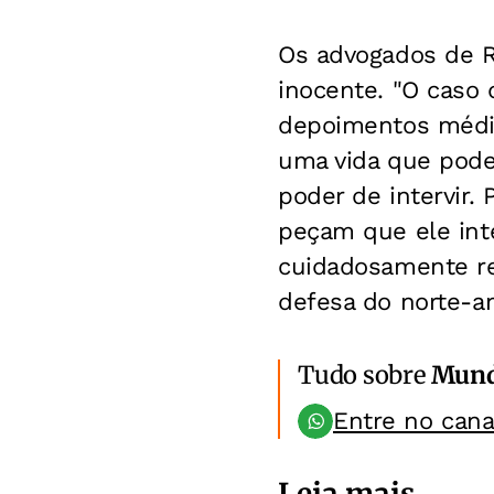
Os advogados de R
inocente. "O caso 
depoimentos médic
uma vida que pode
poder de intervir.
peçam que ele int
cuidadosamente re
defesa do norte-a
Tudo sobre
Mun
Entre no can
Leia mais