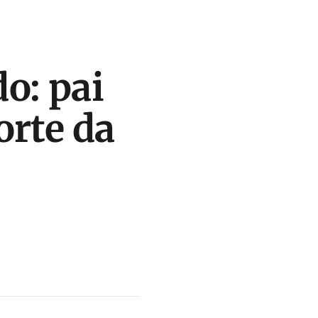
o: pai
orte da