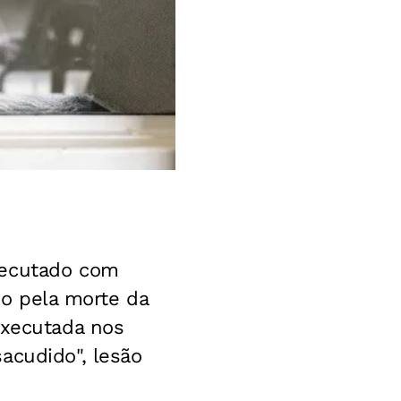
xecutado com
ado pela morte da
executada nos
acudido", lesão