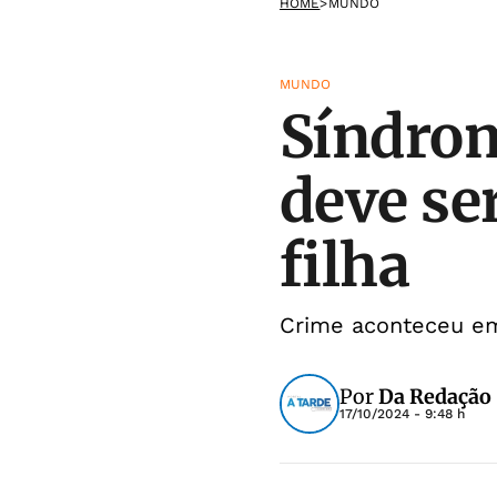
HOME
>
MUNDO
MUNDO
Síndrom
deve se
filha
Crime aconteceu em
Por
Da Redação
17/10/2024 - 9:48 h