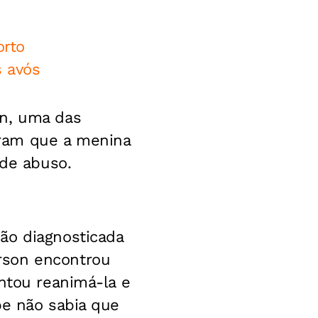
orto
s avós
en, uma das
ram que a menina
 de abuso.
ão diagnosticada
rson encontrou
entou reanimá-la e
pe não sabia que