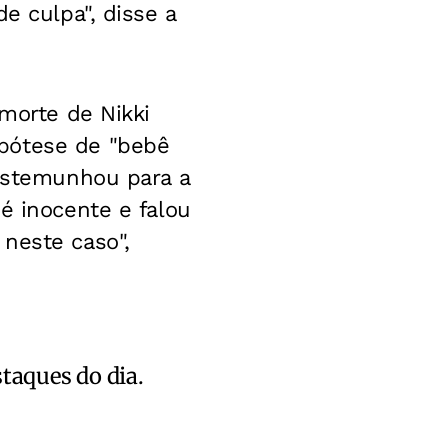
e culpa", disse a
 morte de Nikki
pótese de "bebê
testemunhou para a
é inocente e falou
neste caso",
staques do dia.