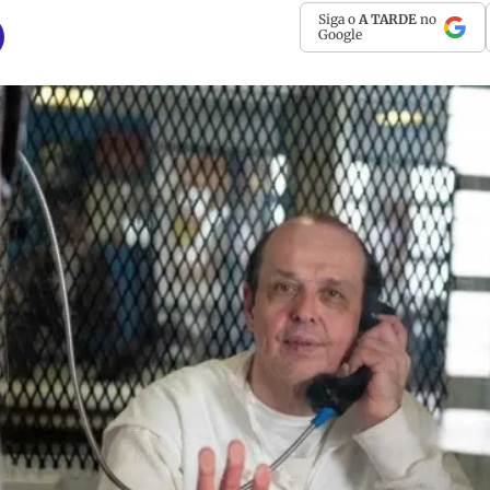
Siga o
A TARDE
no
Google