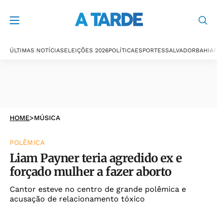
ÚLTIMAS NOTÍCIAS
ELEIÇÕES 2026
POLÍTICA
ESPORTES
SALVADOR
BAHIA
P
HOME
>
MÚSICA
POLÊMICA
Liam Payner teria agredido ex e
forçado mulher a fazer aborto
Cantor esteve no centro de grande polêmica e
acusação de relacionamento tóxico