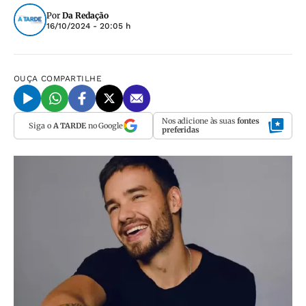
Por
Da Redação
16/10/2024 - 20:05 h
OUÇA
COMPARTILHE
Nos adicione às suas
fontes
Siga o
A TARDE
no Google
preferidas