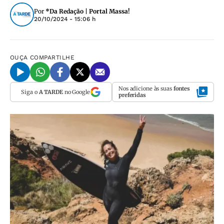
Por
*Da Redação | Portal Massa!
20/10/2024 - 15:06 h
OUÇA
COMPARTILHE
Nos adicione às suas
fontes
Siga o
A TARDE
no Google
preferidas