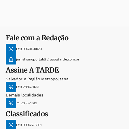
Fale com a Redação
(71) 99601-0020
jornalismoportal@grupoatarde.com.br
Assine
A TARDE
Salvador e Região Metropolitana
(71) 2886-1613
Demais localidades
71 2886-1613
Classificados
(71) 99965-8961