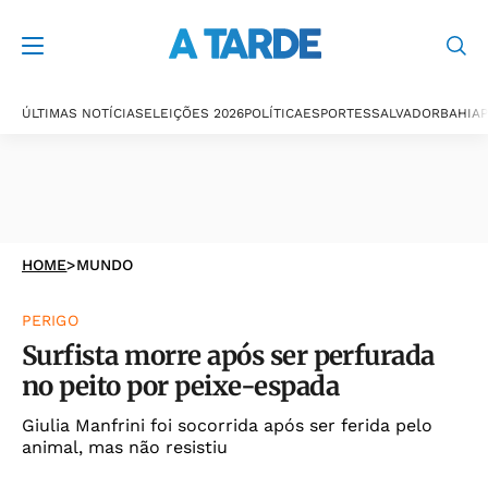
ÚLTIMAS NOTÍCIAS
ELEIÇÕES 2026
POLÍTICA
ESPORTES
SALVADOR
BAHIA
P
HOME
>
MUNDO
PERIGO
Surfista morre após ser perfurada
no peito por peixe-espada
Giulia Manfrini foi socorrida após ser ferida pelo
animal, mas não resistiu