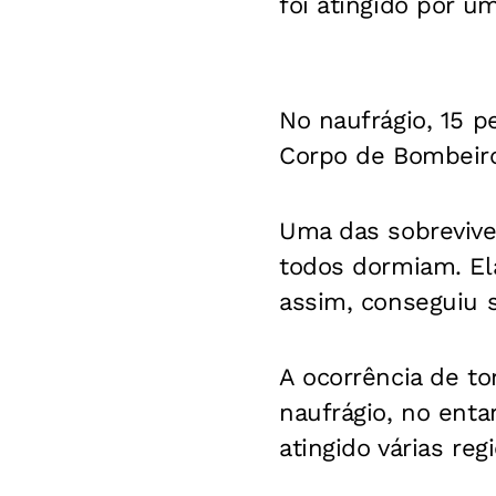
foi atingido por u
No naufrágio, 15 p
Corpo de Bombeiro
Uma das sobrevive
todos dormiam. El
assim, conseguiu s
A ocorrência de t
naufrágio, no ent
atingido várias regi