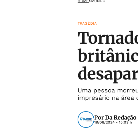
HOME
>
MUNDO
TRAGÉDIA
Tornado 
britâni
desapar
Uma pessoa morreu e
impresário na área 
Por
Da Redação
19/08/2024 - 15:03 h