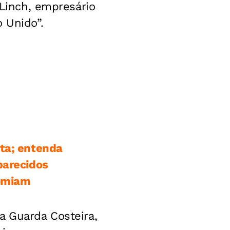
 Linch, empresário
 Unido”.
cta; entenda
parecidos
comiam
a Guarda Costeira,