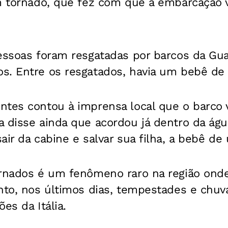
m tornado, que fez com que a embarcação v
essoas foram resgatadas por barcos da Gua
s. Entre os resgatados, havia um bebê de
ntes contou à imprensa local que o barco 
a disse ainda que acordou já dentro da á
air da cabine e salvar sua filha, a bebê de
ornados é um fenômeno raro na região ond
anto, nos últimos dias, tempestades e chu
ões da Itália.