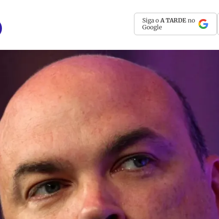
Siga o
A TARDE
no
Google