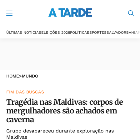
ÚLTIMAS NOTÍCIAS
ELEIÇÕES 2026
POLÍTICA
ESPORTES
SALVADOR
BAHIA
P
HOME
>
MUNDO
FIM DAS BUSCAS
Tragédia nas Maldivas: corpos de
mergulhadores são achados em
caverna
Grupo desapareceu durante exploração nas
Maldivas