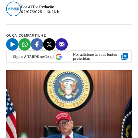
Por
AFP e Redação
02/07/2025 - 10:26 h
OUÇA
COMPARTILHE
Nos adicione às suas
fontes
Siga o
A TARDE
no Google
preferidas