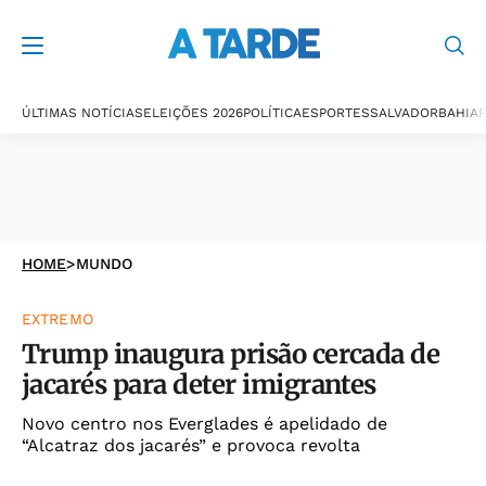
ÚLTIMAS NOTÍCIAS
ELEIÇÕES 2026
POLÍTICA
ESPORTES
SALVADOR
BAHIA
P
HOME
>
MUNDO
EXTREMO
Trump inaugura prisão cercada de
jacarés para deter imigrantes
Novo centro nos Everglades é apelidado de
“Alcatraz dos jacarés” e provoca revolta