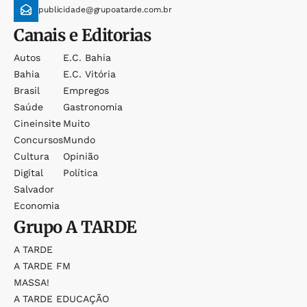
publicidade@grupoatarde.com.br
Canais e Editorias
Autos
E.c. Bahia
Bahia
E.c. Vitória
Brasil
Empregos
Saúde
Gastronomia
Cineinsite
Muito
Concursos
Mundo
Cultura
Opinião
Digital
Política
Salvador
Economia
Grupo
A TARDE
A TARDE
A TARDE FM
MASSA!
A TARDE EDUCAÇÃO