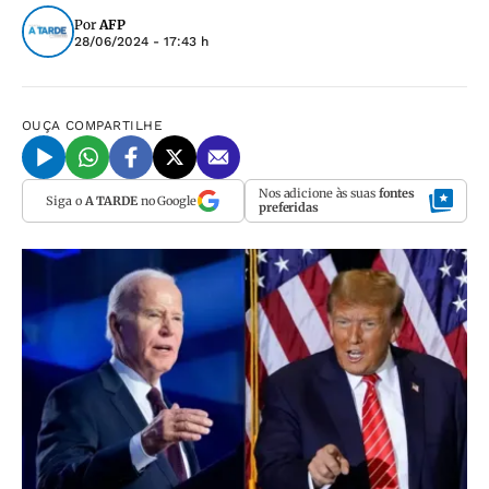
Por
AFP
28/06/2024 - 17:43 h
OUÇA
COMPARTILHE
Nos adicione às suas
fontes
Siga o
A TARDE
no Google
preferidas