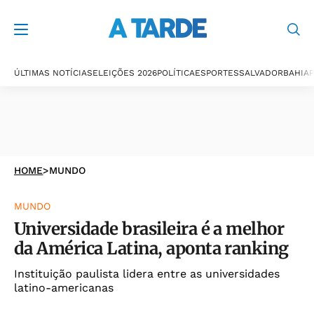
ÚLTIMAS NOTÍCIAS
ELEIÇÕES 2026
POLÍTICA
ESPORTES
SALVADOR
BAHIA
P
HOME
>
MUNDO
MUNDO
Universidade brasileira é a melhor
da América Latina, aponta ranking
Instituição paulista lidera entre as universidades
latino-americanas