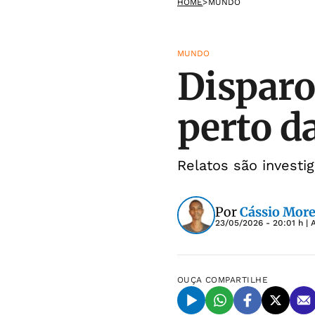
HOME
>
MUNDO
MUNDO
Disparo
perto d
Relatos são investi
Por
Cássio More
23/05/2026 - 20:01 h
| 
OUÇA
COMPARTILHE