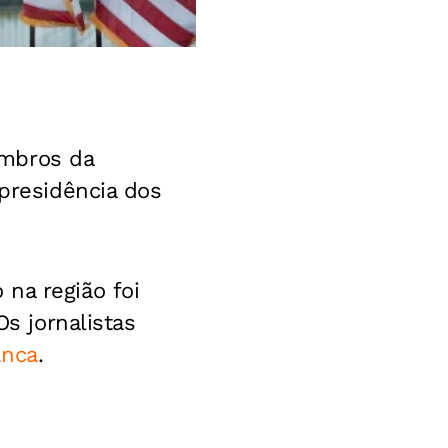
embros da
 presidência dos
na região foi
Os jornalistas
anca
.