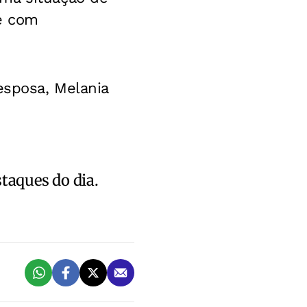
e com
esposa, Melania
staques do dia.