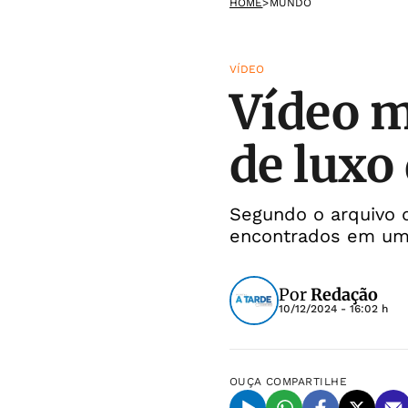
HOME
>
MUNDO
VÍDEO
Vídeo m
de luxo 
Segundo o arquivo d
encontrados em u
Por
Redação
10/12/2024 - 16:02 h
OUÇA
COMPARTILHE