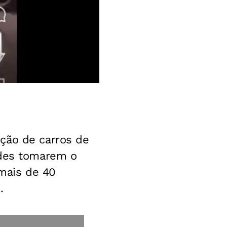
ção de carros de
ldes tomarem o
 mais de 40
o
.