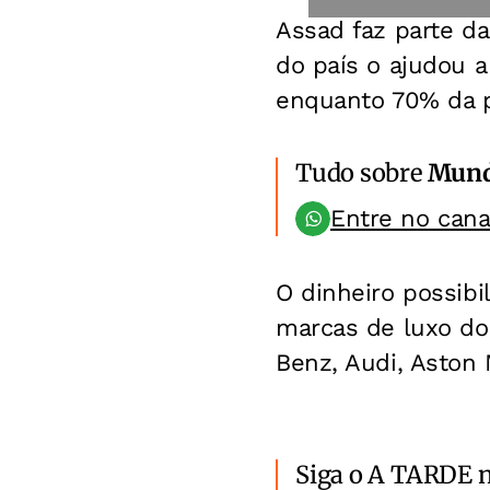
Assad faz parte da
do país o ajudou 
enquanto 70% da po
Tudo sobre
Mun
Entre no can
O dinheiro possib
marcas de luxo do
Benz, Audi, Aston M
Siga o A TARDE 