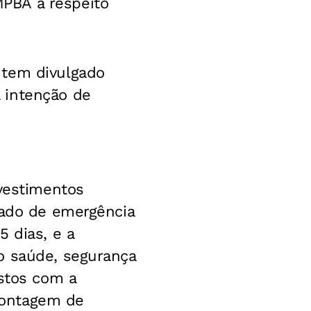
PBA a respeito
 tem divulgado
 intenção de
nvestimentos
tado de emergência
 dias, e a
o saúde, segurança
ustos com a
montagem de