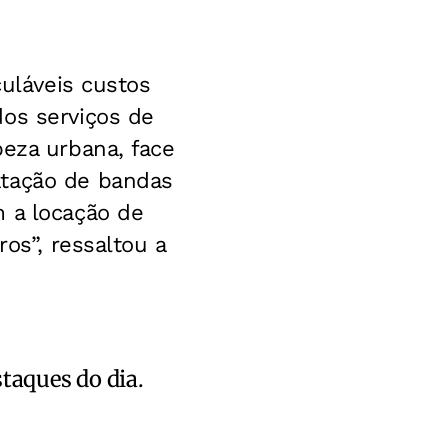
culáveis custos
dos serviços de
peza urbana, face
atação de bandas
m a locação de
os”, ressaltou a
staques do dia.