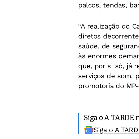
palcos, tendas, ba
“A realização do C
diretos decorrent
saúde, de seguranç
às enormes demand
que, por si só, j
serviços de som, p
promotoria do MP-
Siga o A TARDE 
Siga o A TARD