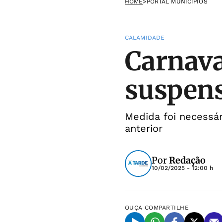
HOME
>
PORTAL MUNICÍPIOS
CALAMIDADE
Carnava
suspens
Medida foi necessá
anterior
Por
Redação
10/02/2025 - 12:00 h
OUÇA
COMPARTILHE