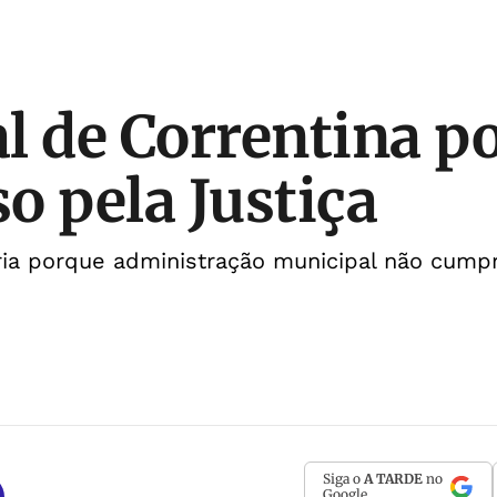
l de Correntina p
o pela Justiça
ria porque administração municipal não cum
Siga o
A TARDE
no
Google