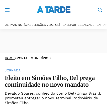
ÚLTIMAS NOTÍCIAS
ELEIÇÕES 2026
POLÍTICA
ESPORTES
SALVADOR
BAHIA
P
HOME
>
PORTAL MUNICÍPIOS
JORNADA
Eleito em Simões Filho, Del prega
continuidade no novo mandato
Devaldo Soares, conhecido como Del (União Brasil),
prometeu entregar o novo Terminal Rodoviário de
Simões Filho