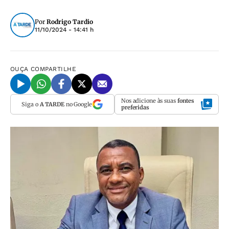
Por
Rodrigo Tardio
11/10/2024 - 14:41 h
OUÇA
COMPARTILHE
Nos adicione às suas
fontes
Siga o
A TARDE
no Google
preferidas