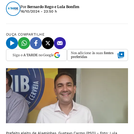
Por
Bernardo Rego e Lula Bonfim
16/10/2024 - 23:50 h
OUÇA
COMPARTILHE
Nos adicione às suas
fontes
Siga o
A TARDE
no Google
preferidas
Prefeito eleito de Alagoinhas, Gustavo Carmo (PSD) - Foto: Lula