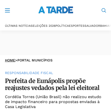
ÚLTIMAS NOTÍCIAS
ELEIÇÕES 2026
POLÍTICA
ESPORTES
SALVADOR
BAHIA
P
HOME
>
PORTAL MUNICÍPIOS
RESPONSABILIDADE FISCAL
Prefeita de Eunápolis propõe
reajustes vedados pela lei eleitoral
Cordélia Torres (União Brasil) não realizou estudo
de impacto financeiro para propostas enviadas à
Casa Legislativa