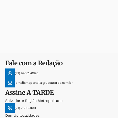
Fale com a Redação
(71) 99601-0020
jornalismoportal@grupoatarde.com.br
Assine
A TARDE
Salvador e Região Metropolitana
(71) 2886-1613
Demais localidades