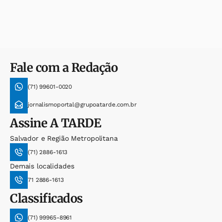
Fale com a Redação
(71) 99601-0020
jornalismoportal@grupoatarde.com.br
Assine
A TARDE
Salvador e Região Metropolitana
(71) 2886-1613
Demais localidades
71 2886-1613
Classificados
(71) 99965-8961