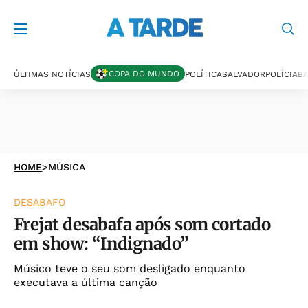
COPA DO MUNDO
ÚLTIMAS NOTÍCIAS
POLÍTICA
SALVADOR
POLÍCIA
BA
HOME
>
MÚSICA
DESABAFO
Frejat desabafa após som cortado
em show: “Indignado”
Músico teve o seu som desligado enquanto
executava a última canção