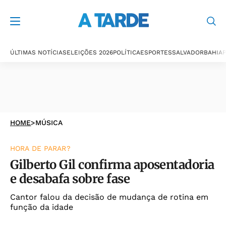
ÚLTIMAS NOTÍCIAS
ELEIÇÕES 2026
POLÍTICA
ESPORTES
SALVADOR
BAHIA
P
HOME
>
MÚSICA
HORA DE PARAR?
Gilberto Gil confirma aposentadoria
e desabafa sobre fase
Cantor falou da decisão de mudança de rotina em
função da idade