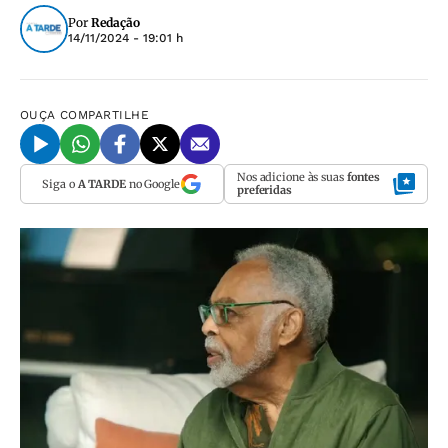
Por
Redação
14/11/2024 - 19:01 h
OUÇA
COMPARTILHE
Nos adicione às suas
fontes
Siga o
A TARDE
no Google
preferidas