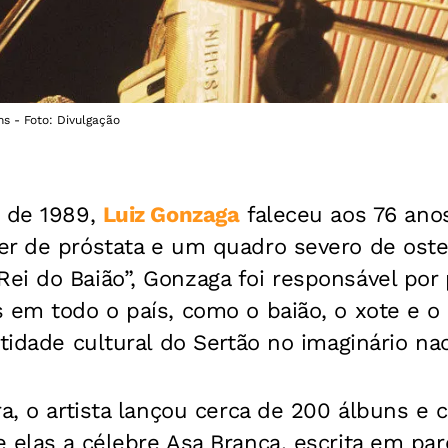
ns - Foto: Divulgação
o de 1989,
Luiz Gonzaga
faleceu aos 76 anos
er de próstata e um quadro severo de ost
i do Baião”, Gonzaga foi responsável por 
 em todo o país, como o baião, o xote e o
ntidade cultural do Sertão no imaginário nac
ra, o artista lançou cerca de 200 álbuns e
 elas a célebre Asa Branca, escrita em pa