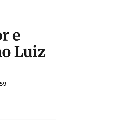
r e
o Luiz
989