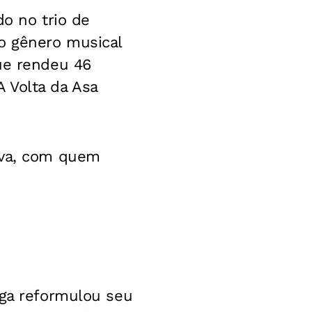
do no trio de
o gênero musical
ue rendeu 46
 Volta da Asa
lva, com quem
aga reformulou seu