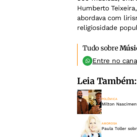
Humberto Teixeira,
abordava com liris
religiosidade popul
Tudo sobre
Músi
Entre no can
Leia Também:
POLÊMICA
Milton Nascimen
AMOROSA
Paula Toller sob