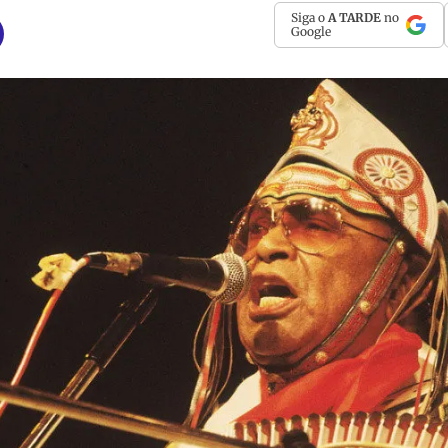
Siga o
A TARDE
no
Google