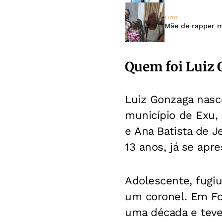
LUTO
Mãe de rapper m
Quem foi Luiz
Luiz Gonzaga nasc
município de Exu,
e Ana Batista de J
13 anos, já se apre
Adolescente, fugi
um coronel. Em Fo
uma década e teve