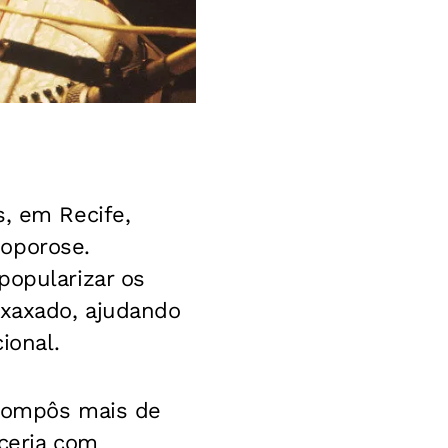
, em Recife,
eoporose.
popularizar os
 xaxado, ajudando
ional.
 compôs mais de
rceria com