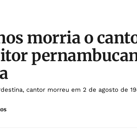
nos morria o canto
itor pernambucan
a
rdestina, cantor morreu em 2 de agosto de 1
tos