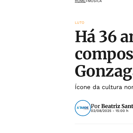
HOME
>
MÚSICA
LUTO
Há 36 a
compos
Gonzag
Ícone da cultura no
Por
Beatriz San
02/08/2025 - 15:00 h