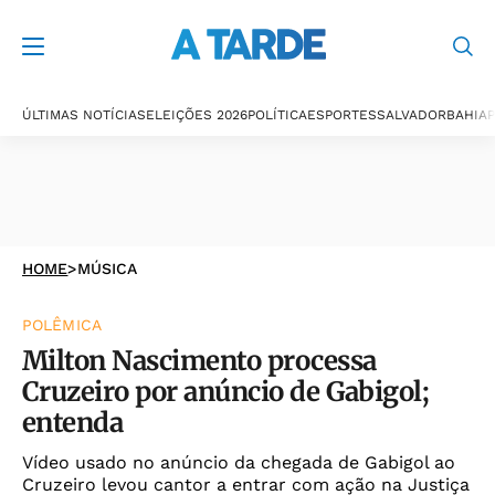
ÚLTIMAS NOTÍCIAS
ELEIÇÕES 2026
POLÍTICA
ESPORTES
SALVADOR
BAHIA
P
HOME
>
MÚSICA
POLÊMICA
Milton Nascimento processa
Cruzeiro por anúncio de Gabigol;
entenda
Vídeo usado no anúncio da chegada de Gabigol ao
Cruzeiro levou cantor a entrar com ação na Justiça