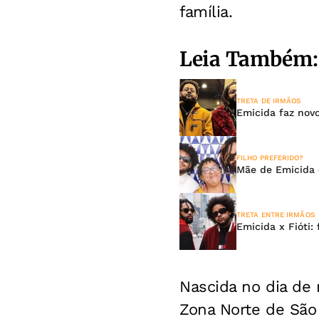
família.
Leia Também:
TRETA DE IRMÃOS
Emicida faz nov
FILHO PREFERIDO?
Mãe de Emicida e
TRETA ENTRE IRMÃOS
Emicida x Fióti:
Nascida no dia de 
Zona Norte de São 