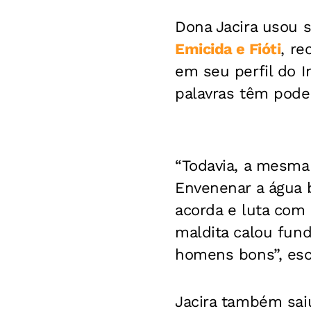
Dona Jacira usou 
Emicida e Fióti
, re
em seu perfil do I
palavras têm poder
“Todavia, a mesma
Envenenar a água 
acorda e luta com
maldita calou fun
homens bons”, esc
Jacira também saiu