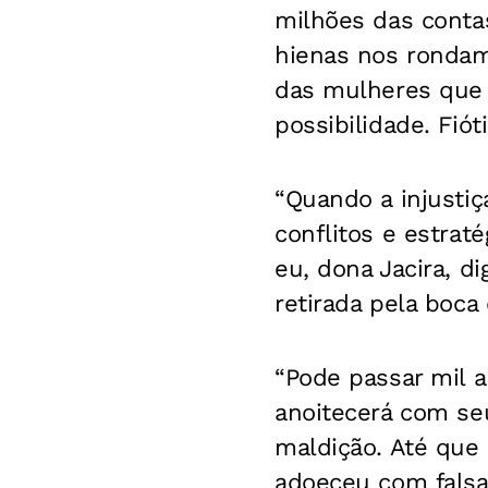
milhões das conta
hienas nos ronda
das mulheres que 
possibilidade. Fiót
“Quando a injustiç
conflitos e estrat
eu, dona Jacira, d
retirada pela boca
“Pode passar mil a
anoitecerá com se
maldição. Até que
adoeceu com falsa 