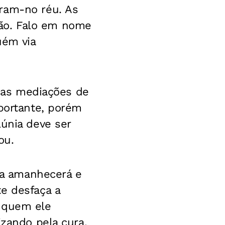
ram-no réu. As
ão. Falo em nome
uém via
, as mediações de
mportante, porém
lúnia deve ser
ou.
ida amanhecerá e
e desfaça a
e quem ele
izando pela cura.