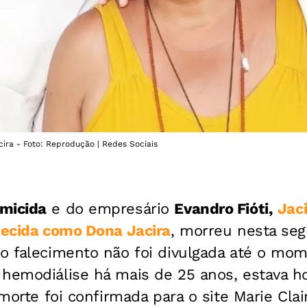
cira - Foto: Reprodução | Redes Sociais
micida
e do empresário
Evandro Fióti,
Jac
hecida como Dona Jacira
, morreu nesta seg
o falecimento não foi divulgada até o mome
hemodiálise há mais de 25 anos, estava ho
 morte foi confirmada para o site Marie Cla