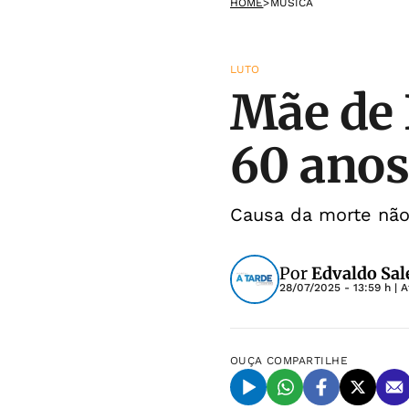
HOME
>
MÚSICA
LUTO
Mãe de 
60 ano
Causa da morte não 
Por
Edvaldo Sal
28/07/2025 - 13:59 h
| A
OUÇA
COMPARTILHE