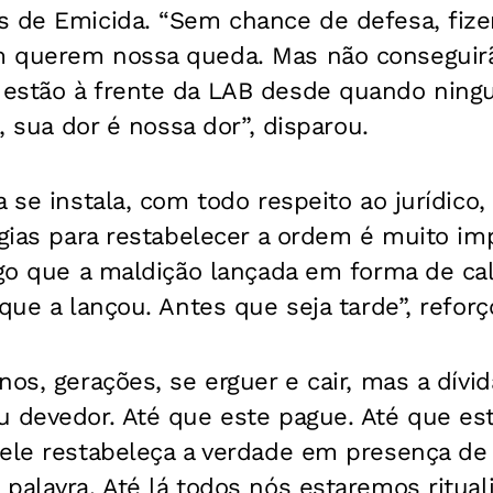
s de Emicida. “Sem chance de defesa, fize
m querem nossa queda. Mas não conseguir
estão à frente da LAB desde quando ning
i, sua dor é nossa dor”, disparou.
a se instala, com todo respeito ao jurídico
égias para restabelecer a ordem é muito i
igo que a maldição lançada em forma de ca
 que a lançou. Antes que seja tarde”, reforç
nos, gerações, se erguer e cair, mas a dív
u devedor. Até que este pague. Até que est
 ele restabeleça a verdade em presença d
palavra. Até lá todos nós estaremos ritual