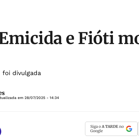
Emicida e Fióti m
s
foi divulgada
es
tualizada em
28/07/2025 - 14:34
Siga o
A TARDE
no
Google