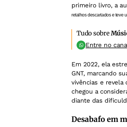
primeiro livro, a
au
retalhos descartados e teve 
Tudo sobre
Músi
Entre no can
Em 2022, ela estr
GNT, marcando sua 
vivências e revel
chegou a considera
diante das dificul
Desabafo em me