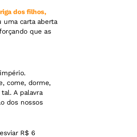
iga dos filhos,
u uma carta aberta
eforçando que as
império.
e, come, dorme,
al. A palavra
ão dos nossos
esviar R$ 6