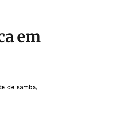
ca em
ite de samba,