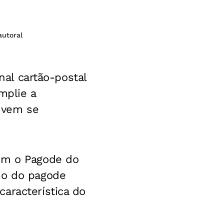
autoral
nal cartão-postal
mplie a
e vem se
com o Pagode do
mo do pagode
aracterística do