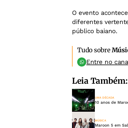
O evento acontece
diferentes verten
público baiano.
Tudo sobre
Músi
Entre no can
Leia Também:
UMA DÉCADA
10 anos de Maro
MÚSICA
Maroon 5 em Sal