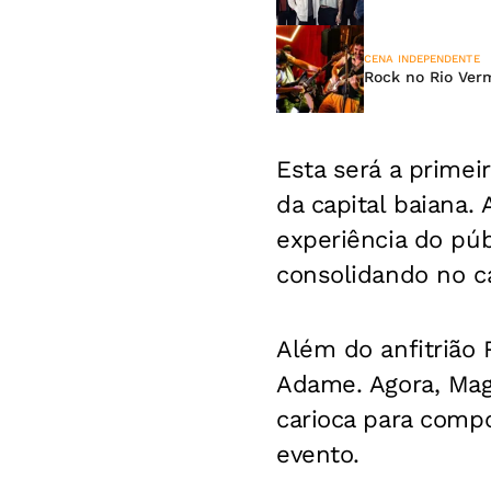
CENA INDEPENDENTE
Rock no Rio Verm
Esta será a primeir
da capital baiana.
experiência do púb
consolidando no c
Além do anfitrião
Adame. Agora, Mag
carioca para compo
evento.