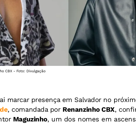
o CBX - Foto: Divulgação
vai marcar presença em Salvador no próxim
ode
, comandada por
Renanzinho CBX
, conf
ntor
Maguzinho
, um dos nomes em ascens