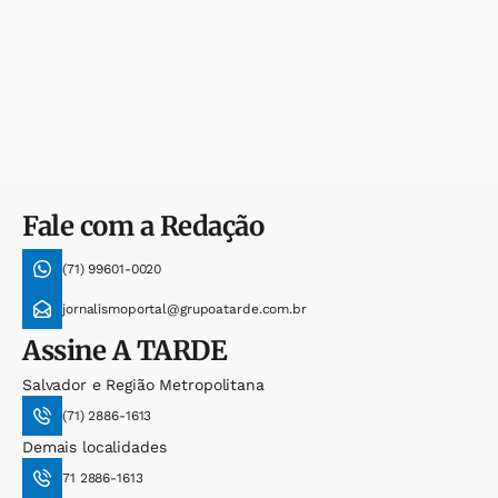
Fale com a Redação
(71) 99601-0020
jornalismoportal@grupoatarde.com.br
Assine
A TARDE
Salvador e Região Metropolitana
(71) 2886-1613
Demais localidades
71 2886-1613