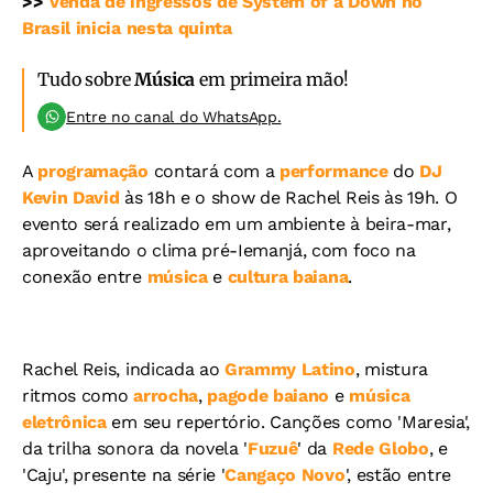
>>
Venda de ingressos de System of a Down no
Brasil inicia nesta quinta
Tudo sobre
Música
em primeira mão!
Entre no canal do WhatsApp.
A
programação
contará com a
performance
do
DJ
Kevin David
às 18h e o show de Rachel Reis às 19h. O
evento será realizado em um ambiente à beira-mar,
aproveitando o clima pré-Iemanjá, com foco na
conexão entre
música
e
cultura baiana
.
Rachel Reis, indicada ao
Grammy Latino
, mistura
ritmos como
arrocha
,
pagode baiano
e
música
eletrônica
em seu repertório. Canções como 'Maresia',
da trilha sonora da novela '
Fuzuê
' da
Rede Globo
, e
'Caju', presente na série '
Cangaço Novo
', estão entre