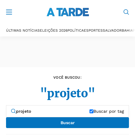
Últimas notícias
ÚLTIMAS NOTÍCIAS
ELEIÇÕES 2026
POLÍTICA
ESPORTES
SALVADOR
BAHIA
P
VOCÊ BUSCOU:
"projeto"
Buscar por tag
Buscar