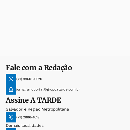
Fale com a Redação
(71) 99601-0020
jornalismoportal@grupoatarde.com.br
Assine
A TARDE
Salvador e Região Metropolitana
(71) 2886-1613
Demais localidades