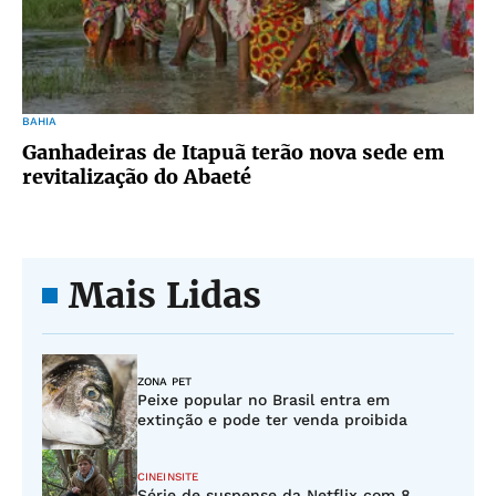
BAHIA
Ganhadeiras de Itapuã terão nova sede em
revitalização do Abaeté
Mais Lidas
ZONA PET
Peixe popular no Brasil entra em
extinção e pode ter venda proibida
CINEINSITE
Série de suspense da Netflix com 8