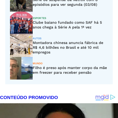
episódios para ver segunda (03/08)
ESPORTES
Clube baiano fundado como SAF há 5
anos chega à Série A pela 1ª vez
AUTOS
Montadora chinesa anuncia fábrica de
R$ 4,6 bilhões no Brasil e até 10 mil
empregos
MUNDO
Filho é preso após manter corpo da mãe
em freezer para receber pensão