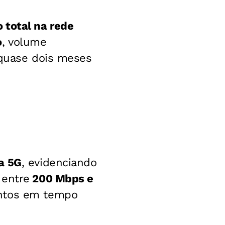
o total na rede
o
, volume
 quase dois meses
a 5G
, evidenciando
 entre
200 Mbps e
entos em tempo