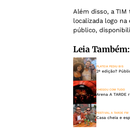
Além disso, a TIM
localizada logo na
público, disponibi
Leia Também:
PLATEIA PEDIU BIS
2ª edição? Públ
CHEGOU COM TUDO
Arena A TARDE r
FESTIVAL A TARDE FM
Casa cheia e es