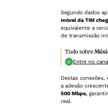
Segundo dados apr
móvel da TIM cheg
equivalente a cer
de transmissão ini
Tudo sobre
Músi
Entre no can
Destas conexões,
a adesão crescent
500 Mbps,
garanti
real.