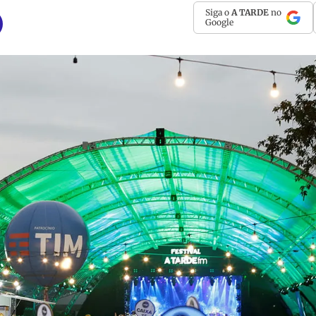
Siga o
A TARDE
no
Google