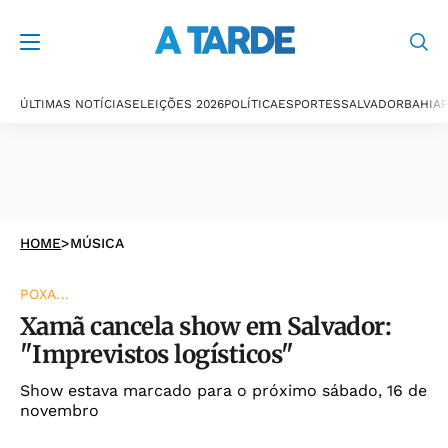
ÚLTIMAS NOTÍCIAS
ELEIÇÕES 2026
POLÍTICA
ESPORTES
SALVADOR
BAHIA
P
HOME
>
MÚSICA
POXA...
Xamã cancela show em Salvador:
"Imprevistos logísticos"
Show estava marcado para o próximo sábado, 16 de
novembro