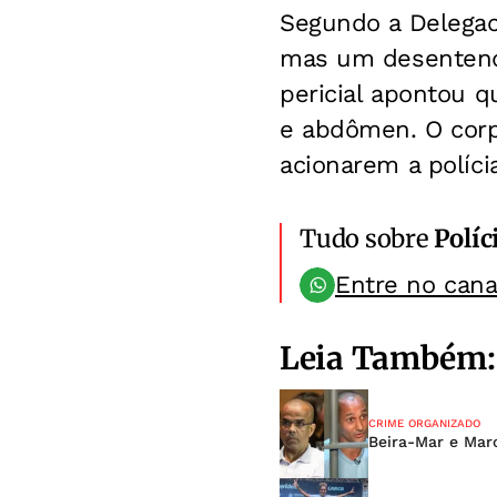
Segundo a Delegaci
mas um desentendi
pericial apontou q
e abdômen. O corpo
acionarem a polícia
Tudo sobre
Políc
Entre no can
Leia Também:
CRIME ORGANIZADO
Beira-Mar e Mar