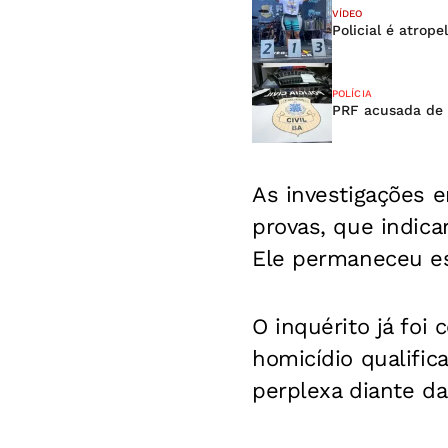
VÍDEO
Policial é atrop
POLÍCIA
PRF acusada de 
As investigações e
provas, que indic
Ele permaneceu es
O inquérito já foi
homicídio qualifi
perplexa diante da