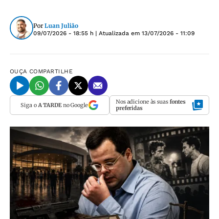
Por
Luan Julião
09/07/2026 - 18:55 h
| Atualizada em
13/07/2026 - 11:09
OUÇA
COMPARTILHE
Nos adicione às suas
fontes
Siga o
A TARDE
no Google
preferidas