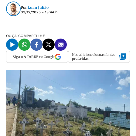
Por
Luan Julião
03/12/2025 - 13:44 h
OUÇA
COMPARTILHE
Nos adicione às suas
fontes
Siga o
A TARDE
no Google
preferidas