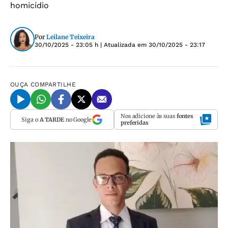
homicídio
Por
Leilane Teixeira
30/10/2025 - 23:05 h
| Atualizada em
30/10/2025 - 23:17
OUÇA
COMPARTILHE
Nos adicione às suas
fontes
Siga o
A TARDE
no Google
preferidas