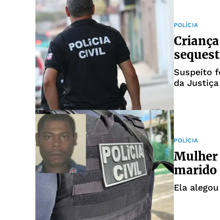
POLÍCIA
Criança
sequest
Suspeito f
da Justiça
POLÍCIA
Mulher 
marido 
Ela alegou