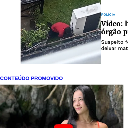
POLÍCIA
Vídeo: 
órgão p
Suspeito f
deixar mat