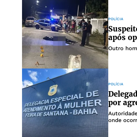
POLÍCIA
Suspeit
após op
Outro hom
POLÍCIA
Delega
por agr
Autoridad
onde ocorr