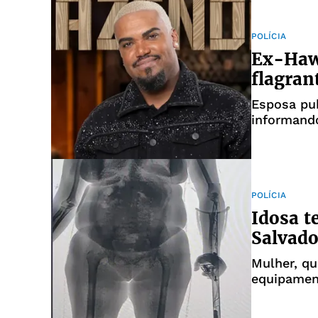
POLÍCIA
Ex-Hawa
flagran
Esposa pub
informand
precisou 
POLÍCIA
Idosa t
Salvado
Mulher, qu
equipamen