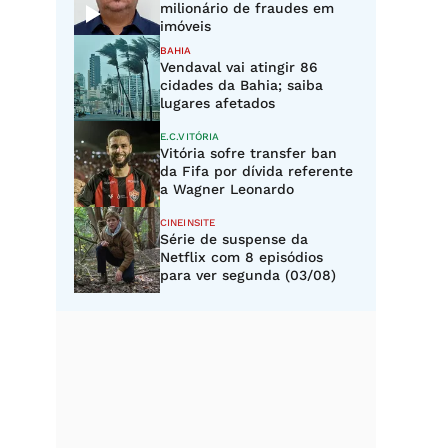
milionário de fraudes em
imóveis
BAHIA
Vendaval vai atingir 86
cidades da Bahia; saiba
lugares afetados
E.C.VITÓRIA
Vitória sofre transfer ban
da Fifa por dívida referente
a Wagner Leonardo
CINEINSITE
Série de suspense da
Netflix com 8 episódios
para ver segunda (03/08)