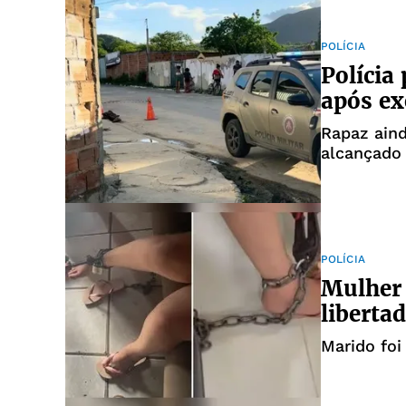
POLÍCIA
Polícia
após ex
Rapaz aind
alcançado
POLÍCIA
Mulher 
liberta
Marido foi