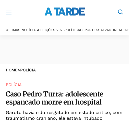
ÚLTIMAS NOTÍCIAS
ELEIÇÕES 2026
POLÍTICA
ESPORTES
SALVADOR
BAHIA
P
HOME
>
POLÍCIA
POLÍCIA
Caso Pedro Turra: adolescente
espancado morre em hospital
Garoto havia sido resgatado em estado crítico, com
traumatismo craniano, ele estava intubado