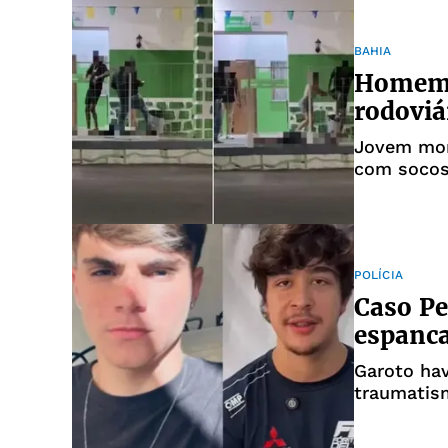
BAHIA
Homem 
rodoviá
Jovem morr
com socos
POLÍCIA
Caso Pe
espanca
Garoto hav
traumatism