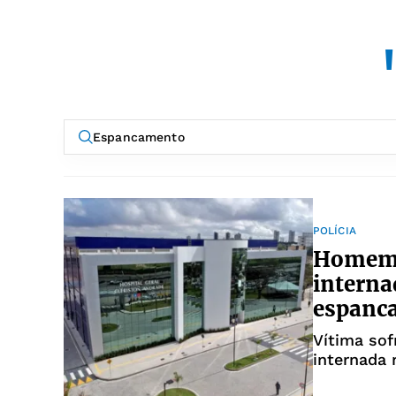
POLÍCIA
Homem 
interna
espanc
Vítima sof
internada 