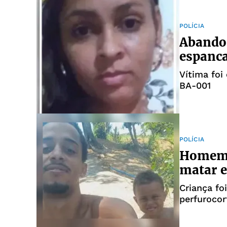
POLÍCIA
Abando
espanca
Vítima foi
BA-001
POLÍCIA
Homem 
matar e
Criança fo
perfurocor