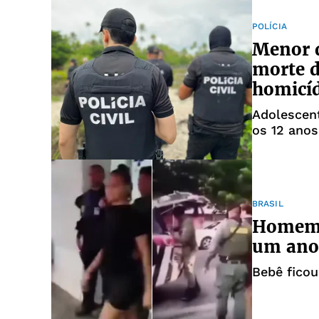
POLÍCIA
Menor d
morte d
homicí
Adolescen
os 12 anos
BRASIL
Homem 
um ano
Bebê ficou