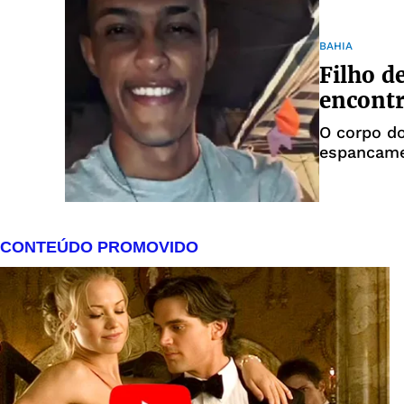
BAHIA
Filho d
encontr
O corpo do
espancam