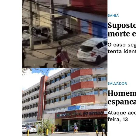
BAHIA
Suposto
morte 
O caso seg
tenta iden
SALVADOR
Homem 
espanc
Ataque ac
feira, 13