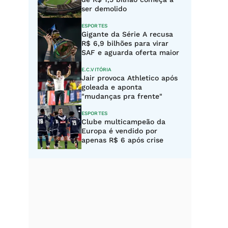
ser demolido
ESPORTES
Gigante da Série A recusa
R$ 6,9 bilhões para virar
SAF e aguarda oferta maior
E.C.VITÓRIA
Jair provoca Athletico após
goleada e aponta
"mudanças pra frente"
ESPORTES
Clube multicampeão da
Europa é vendido por
apenas R$ 6 após crise