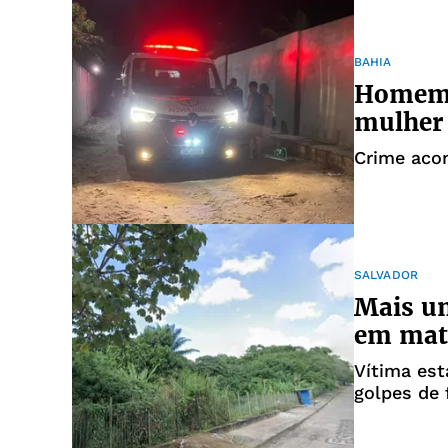
BAHIA
Homem 
mulher 
Crime acon
SALVADOR
Mais u
em mat
Vítima es
golpes de 